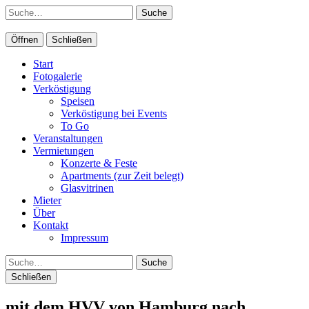
Suche
Öffnen
Schließen
Start
Fotogalerie
Verköstigung
Speisen
Verköstigung bei Events
To Go
Veranstaltungen
Vermietungen
Konzerte & Feste
Apartments (zur Zeit belegt)
Glasvitrinen
Mieter
Über
Kontakt
Impressum
Suche
Schließen
mit dem HVV von Hamburg nach