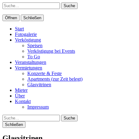
Suche
Öffnen
Schließen
Start
Fotogalerie
Verköstigung
Speisen
Verköstigung bei Events
To Go
Veranstaltungen
Vermietungen
Konzerte & Feste
Apartments (zur Zeit belegt)
Glasvitrinen
Mieter
Über
Kontakt
Impressum
Suche
Schließen
Glasvitrinen