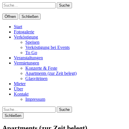
Suche
Öffnen
Schließen
Start
Fotogalerie
Verköstigung
Speisen
Verköstigung bei Events
To Go
Veranstaltungen
Vermietungen
Konzerte & Feste
Apartments (zur Zeit belegt)
Glasvitrinen
Mieter
Über
Kontakt
Impressum
Suche
Schließen
Apartments (zur Zeit belegt)